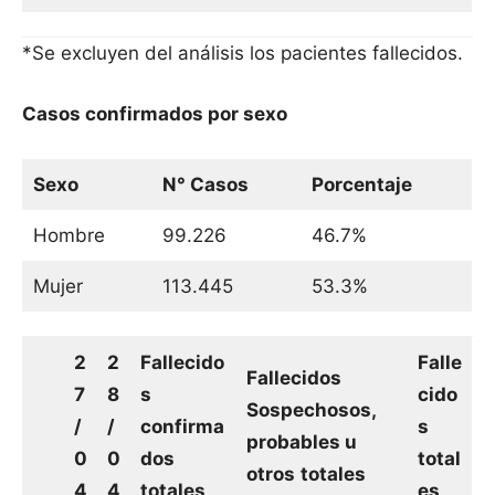
*Se excluyen del análisis los pacientes fallecidos.
Casos confirmados por sexo
Sexo
N° Casos
Porcentaje
Hombre
99.226
46.7%
Mujer
113.445
53.3%
2
2
Fallecido
Falle
Fallecidos
7
8
s
cido
Sospechosos,
/
/
confirma
s
probables u
0
0
dos
total
otros
totales
4
4
totales
es