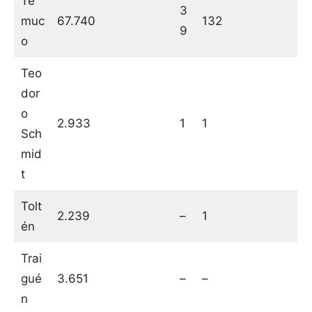
Te
3
muc
67.740
132
9
o
Teo
dor
o
2.933
1
1
Sch
mid
t
Tolt
2.239
–
1
én
Trai
gué
3.651
–
–
n