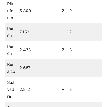
Pitr
ufq
5.300
2
9
uén
Puc
7.153
1
2
ón
Pur
2.423
2
3
én
Ren
2.687
–
–
aico
Saa
ved
2.812
–
3
ra