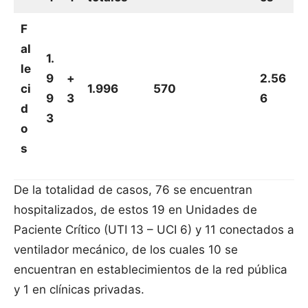
F
al
1.
le
9
+
2.56
ci
1.996
570
9
3
6
d
3
o
s
De la totalidad de casos, 76 se encuentran
hospitalizados, de estos 19 en Unidades de
Paciente Crítico (UTI 13 – UCI 6) y 11 conectados a
ventilador mecánico, de los cuales 10 se
encuentran en establecimientos de la red pública
y 1 en clínicas privadas.