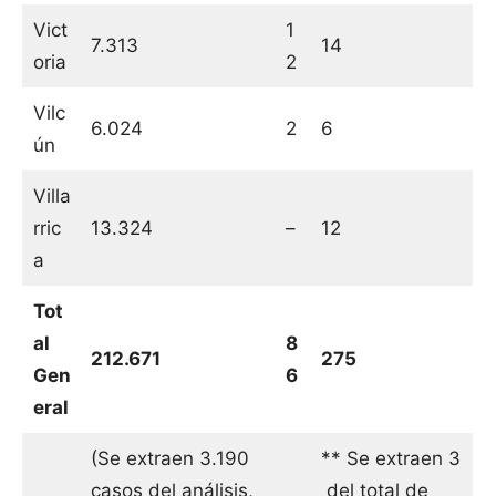
Vict
1
7.313
14
oria
2
Vilc
6.024
2
6
ún
Villa
rric
13.324
–
12
a
Tot
al
8
212.671
275
Gen
6
eral
(Se extraen 3.190
** Se extraen 3
casos del análisis,
del total de