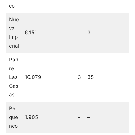
co
Nue
va
6.151
–
3
Imp
erial
Pad
re
Las
16.079
3
35
Cas
as
Per
que
1.905
–
–
nco