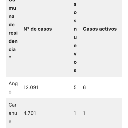
s
mu
o
na
s
de
N° de casos
n
Casos activos
resi
u
den
e
cia
v
*
o
s
Ang
12.091
5
6
ol
Car
ahu
4.701
1
1
e