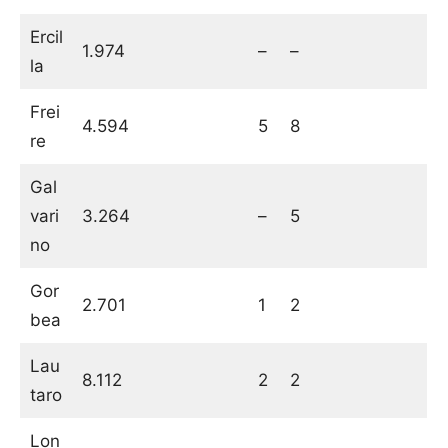
Ercil
1.974
–
–
la
Frei
4.594
5
8
re
Gal
vari
3.264
–
5
no
Gor
2.701
1
2
bea
Lau
8.112
2
2
taro
Lon