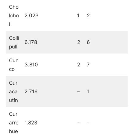
Cho
lcho
2.023
1
2
l
Colli
6.178
2
6
pulli
Cun
3.810
2
7
co
Cur
aca
2.716
–
1
utín
Cur
arre
1.823
–
–
hue