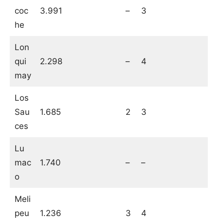
coc
3.991
–
3
he
Lon
qui
2.298
–
4
may
Los
Sau
1.685
2
3
ces
Lu
mac
1.740
–
–
o
Meli
peu
1.236
3
4