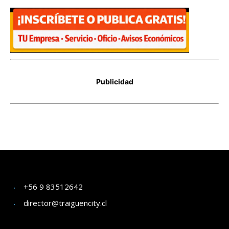
+56 9 83512642
director@traiguencity.cl