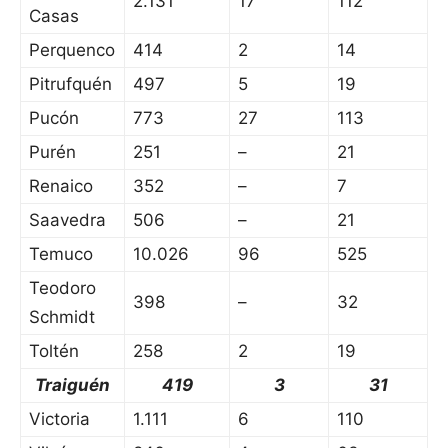
2.131
17
112
Casas
Perquenco
414
2
14
Pitrufquén
497
5
19
Pucón
773
27
113
Purén
251
–
21
Renaico
352
–
7
Saavedra
506
–
21
Temuco
10.026
96
525
Teodoro
398
–
32
Schmidt
Toltén
258
2
19
Traiguén
419
3
31
Victoria
1.111
6
110