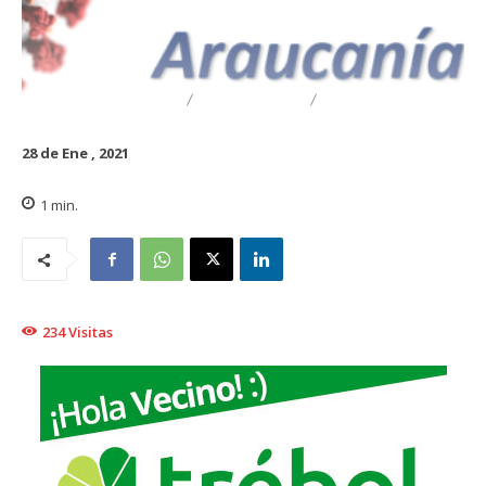
DESTACADO
REGIONAL
TRAIGUÉN
28 de Ene , 2021
1
min.
234
Visitas