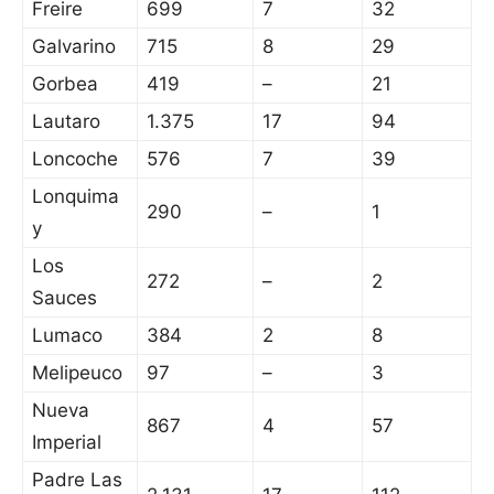
Freire
699
7
32
Galvarino
715
8
29
Gorbea
419
–
21
Lautaro
1.375
17
94
Loncoche
576
7
39
Lonquima
290
–
1
y
Los
272
–
2
Sauces
Lumaco
384
2
8
Melipeuco
97
–
3
Nueva
867
4
57
Imperial
Padre Las