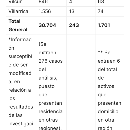
Vilcún
846
4
63
Villarrica
1.556
13
74
Total
30.704
243
1.701
General
*Informaci
(Se
ón
extraen
** Se
susceptibl
276 casos
extraen 6
e de ser
del
del total
modificad
análisis,
de
a, en
puesto
activos
relación a
que
que
los
presentan
presentan
resultados
residencia
domicilio
de las
en otras
en otra
investigaci
regiones).
región