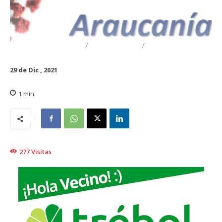
DESTACADO
REGIONAL
TRAIGUÉN
29 de Dic , 2021
1
min.
277
Visitas