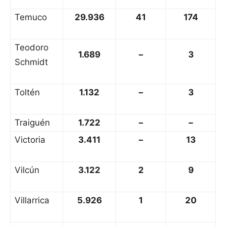
Temuco
29.936
41
174
Teodoro
1.689
–
3
Schmidt
Toltén
1.132
–
3
Traiguén
1.722
–
–
Victoria
3.411
–
13
Vilcún
3.122
2
9
Villarrica
5.926
1
20