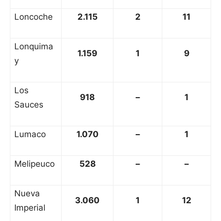
Loncoche
2.115
2
11
Lonquima
1.159
1
9
y
Los
918
–
1
Sauces
Lumaco
1.070
–
1
Melipeuco
528
–
–
Nueva
3.060
1
12
Imperial