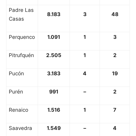
Padre Las
8.183
3
48
Casas
Perquenco
1.091
1
3
Pitrufquén
2.505
1
2
Pucón
3.183
4
19
Purén
991
–
2
Renaico
1.516
1
7
Saavedra
1.549
–
4