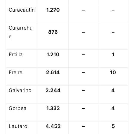
Curacautín
1.270
–
–
Curarrehu
876
–
–
e
Ercilla
1.210
–
1
Freire
2.614
–
10
Galvarino
2.244
–
4
Gorbea
1.332
–
4
Lautaro
4.452
–
5