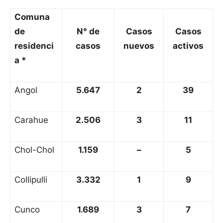
Comuna
de
N° de
Casos
Casos
residenci
casos
nuevos
activos
a *
Angol
5.647
2
39
Carahue
2.506
3
11
Chol-Chol
1.159
–
5
Collipulli
3.332
1
9
Cunco
1.689
3
7