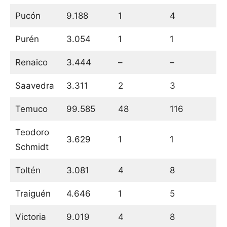
Pucón
9.188
1
4
Purén
3.054
1
1
Renaico
3.444
–
–
Saavedra
3.311
2
3
Temuco
99.585
48
116
Teodoro
3.629
1
1
Schmidt
Toltén
3.081
4
8
Traiguén
4.646
1
5
Victoria
9.019
4
8