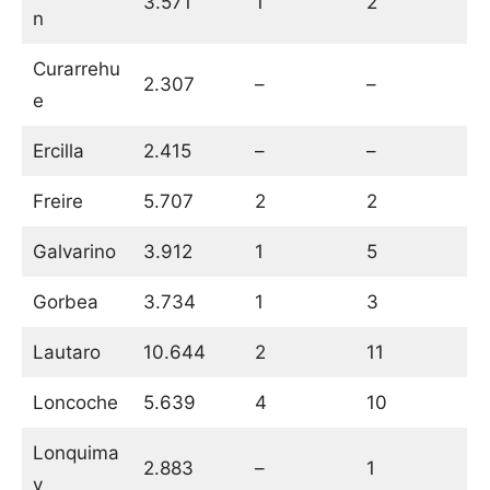
3.571
1
2
n
Curarrehu
2.307
–
–
e
Ercilla
2.415
–
–
Freire
5.707
2
2
Galvarino
3.912
1
5
Gorbea
3.734
1
3
Lautaro
10.644
2
11
Loncoche
5.639
4
10
Lonquima
2.883
–
1
y