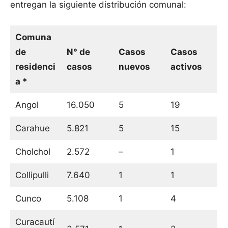
entregan la siguiente distribución comunal:
Comuna
de
N° de
Casos
Casos
residenci
casos
nuevos
activos
a *
Angol
16.050
5
19
Carahue
5.821
5
15
Cholchol
2.572
–
1
Collipulli
7.640
1
1
Cunco
5.108
1
4
Curacautí