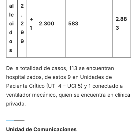
al
2
le
.
+
2.88
ci
2
2.300
583
1
3
d
9
o
9
s
De la totalidad de casos, 113 se encuentran
hospitalizados, de estos 9 en Unidades de
Paciente Crítico (UTI 4 – UCI 5) y 1 conectado a
ventilador mecánico, quien se encuentra en clínica
privada.
—–
——
Unidad de Comunicaciones