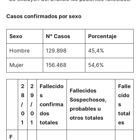
Casos confirmados por sexo
Sexo
N° Casos
Porcentaje
Hombre
129.898
45,4%
Mujer
156.468
54,6%
2
2
Fallecido
Falle
Fallecidos
8
9
s
cido
Sospechosos,
/
/
confirma
s
probables u
0
0
dos
total
otros
totales
1
1
totales
es
F