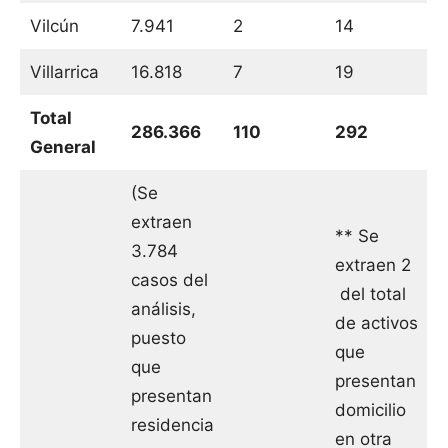
Vilcún
7.941
2
14
Villarrica
16.818
7
19
Total
286.366
110
292
General
(Se
extraen
** Se
3.784
extraen 2
casos del
del total
análisis,
de activos
puesto
que
que
presentan
presentan
domicilio
residencia
en otra