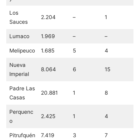
Los
2.204
–
1
Sauces
Lumaco
1.969
–
–
Melipeuco
1.685
5
4
Nueva
8.064
6
15
Imperial
Padre Las
20.881
1
8
Casas
Perquenc
2.425
1
4
o
Pitrufquén
7.419
3
7