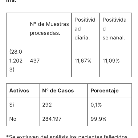
hrs.
Positivid
Positivida
N° de Muestras
ad
d
procesadas.
diaria.
semanal.
(28.0
1.202
437
11,67%
11,09%
3)
Activos
N° de Casos
Porcentaje
Si
292
0,1%
No
284.197
99,9%
*Se excluyen del análisis los pacientes fallecidos.