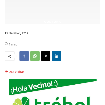
CULTURA
15 de Nov , 2012
1
min.
268
Visitas