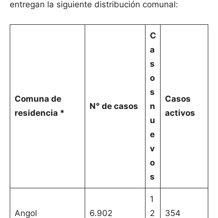
entregan la siguiente distribución comunal:
C
a
s
o
s
Comuna de
Casos
N° de casos
n
residencia *
activos
u
e
v
o
s
1
Angol
6.902
2
354