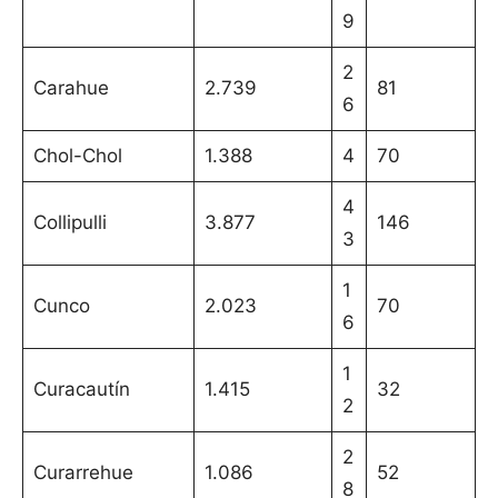
9
2
Carahue
2.739
81
6
Chol-Chol
1.388
4
70
4
Collipulli
3.877
146
3
1
Cunco
2.023
70
6
1
Curacautín
1.415
32
2
2
Curarrehue
1.086
52
8