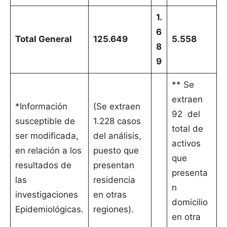
1.
6
Total General
125.649
5.558
8
9
** Se
extraen
*Información
(Se extraen
92 del
susceptible de
1.228 casos
total de
ser modificada,
del análisis,
activos
en relación a los
puesto que
que
resultados de
presentan
presenta
las
residencia
n
investigaciones
en otras
domicilio
Epidemiológicas.
regiones).
en otra