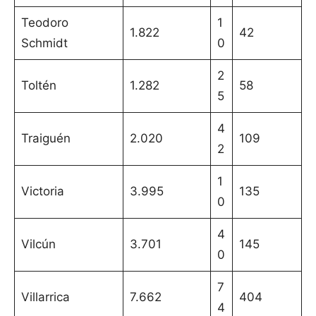
Teodoro
1
1.822
42
Schmidt
0
2
Toltén
1.282
58
5
4
Traiguén
2.020
109
2
1
Victoria
3.995
135
0
4
Vilcún
3.701
145
0
7
Villarrica
7.662
404
4