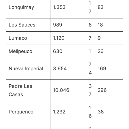
1
Lonquimay
1.353
83
7
Los Sauces
989
8
18
Lumaco
1.120
7
9
Melipeuco
630
1
26
7
Nueva Imperial
3.654
169
4
Padre Las
3
10.046
296
Casas
7
1
Perquenco
1.232
38
6