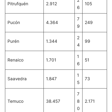
2
Pitrufquén
2.912
105
6
7
Pucón
4.364
249
9
2
Purén
1.344
99
4
1
Renaico
1.701
51
6
1
Saavedra
1.847
73
5
7
Temuco
38.457
8
2.171
0