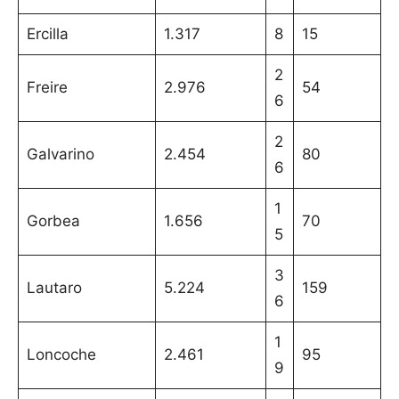
Ercilla
1.317
8
15
2
Freire
2.976
54
6
2
Galvarino
2.454
80
6
1
Gorbea
1.656
70
5
3
Lautaro
5.224
159
6
1
Loncoche
2.461
95
9