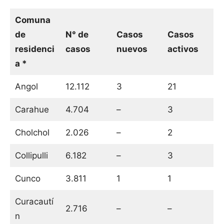
Comuna
de
N° de
Casos
Casos
residenci
casos
nuevos
activos
a *
Angol
12.112
3
21
Carahue
4.704
–
3
Cholchol
2.026
–
2
Collipulli
6.182
–
3
Cunco
3.811
1
1
Curacautí
2.716
–
–
n