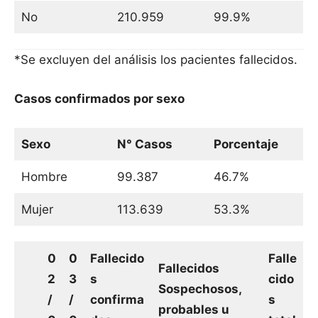
No
210.959
99.9%
*Se excluyen del análisis los pacientes fallecidos.
Casos confirmados por sexo
Sexo
N° Casos
Porcentaje
Hombre
99.387
46.7%
Mujer
113.639
53.3%
0
0
Fallecido
Falle
Fallecidos
2
3
s
cido
Sospechosos,
/
/
confirma
s
probables u