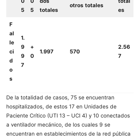
0
0
dos
total
otros
totales
5
5
totales
es
F
al
1.
le
9
+
2.56
ci
1.997
570
9
0
7
d
7
o
s
De la totalidad de casos, 75 se encuentran
hospitalizados, de estos 17 en Unidades de
Paciente Crítico (UTI 13 – UCI 4) y 10 conectados
a ventilador mecánico, de los cuales 9 se
encuentran en establecimientos de la red pública