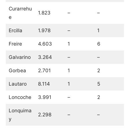
Curarrehu
1.823
–
–
e
Ercilla
1.978
–
1
Freire
4.603
1
6
Galvarino
3.264
–
–
Gorbea
2.701
1
2
Lautaro
8.114
1
5
Loncoche
3.991
–
2
Lonquima
2.298
–
–
y