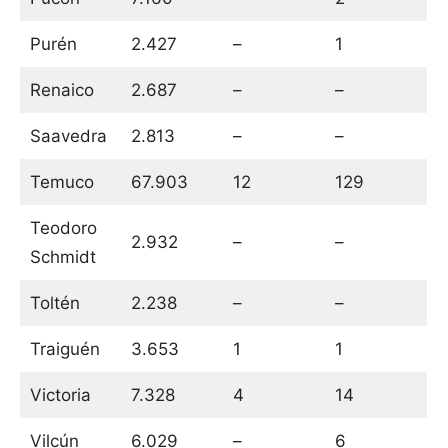
Purén
2.427
–
1
Renaico
2.687
–
–
Saavedra
2.813
–
–
Temuco
67.903
12
129
Teodoro
2.932
–
–
Schmidt
Toltén
2.238
–
–
Traiguén
3.653
1
1
Victoria
7.328
4
14
Vilcún
6.029
–
6