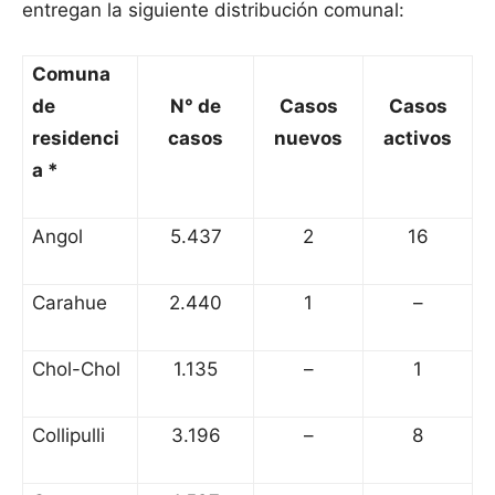
entregan la siguiente distribución comunal:
Comuna
de
N° de
Casos
Casos
residenci
casos
nuevos
activos
a *
Angol
5.437
2
16
Carahue
2.440
1
–
Chol-Chol
1.135
–
1
Collipulli
3.196
–
8