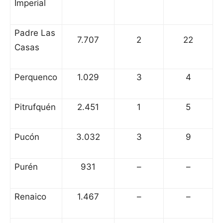
Imperial
Padre Las
7.707
2
22
Casas
Perquenco
1.029
3
4
Pitrufquén
2.451
1
5
Pucón
3.032
3
9
Purén
931
–
–
Renaico
1.467
–
–