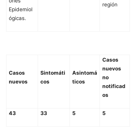
ones
región
Epidemiol
ógicas.
Casos
nuevos
Casos
Sintomáti
Asintomá
no
nuevos
cos
ticos
notificad
os
43
33
5
5