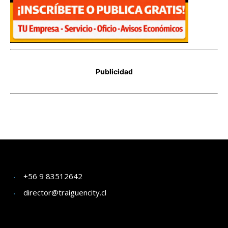
+56 9 83512642
director@traiguencity.cl