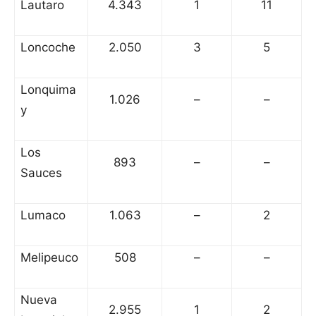
Lautaro
4.343
1
11
Loncoche
2.050
3
5
Lonquima
1.026
–
–
y
Los
893
–
–
Sauces
Lumaco
1.063
–
2
Melipeuco
508
–
–
Nueva
2.955
1
2