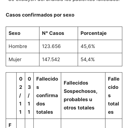
Casos confirmados por sexo
Sexo
N° Casos
Porcentaje
Hombre
123.656
45,6%
Mujer
147.542
54,4%
0
0
Fallecido
Falle
Fallecidos
2
3
s
cido
Sospechosos,
/
/
confirma
s
probables u
1
1
dos
total
otros
totales
1
1
totales
es
F