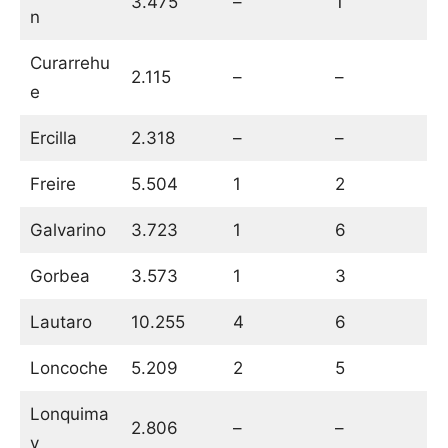
3.475
–
1
n
Curarrehu
2.115
–
–
e
Ercilla
2.318
–
–
Freire
5.504
1
2
Galvarino
3.723
1
6
Gorbea
3.573
1
3
Lautaro
10.255
4
6
Loncoche
5.209
2
5
Lonquima
2.806
–
–
y