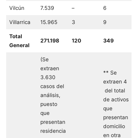
Vilcún
7.539
–
6
Villarrica
15.965
3
9
Total
271.198
120
349
General
(Se
extraen
** Se
3.630
extraen 4
casos del
del total
análisis,
de activos
puesto
que
que
presentan
presentan
domicilio
residencia
en otra