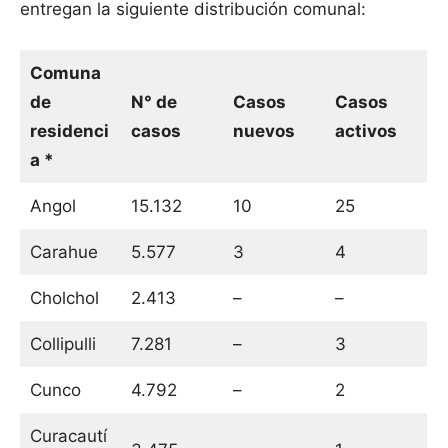
entregan la siguiente distribución comunal:
Comuna
de
N° de
Casos
Casos
residenci
casos
nuevos
activos
a *
Angol
15.132
10
25
Carahue
5.577
3
4
Cholchol
2.413
–
–
Collipulli
7.281
–
3
Cunco
4.792
–
2
Curacautí