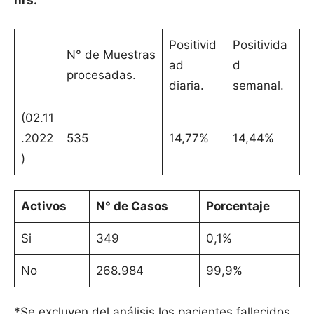
hrs.
Positivid
Positivida
N° de Muestras
ad
d
procesadas.
diaria.
semanal.
(02.11
.2022
535
14,77%
14,44%
)
Activos
N° de Casos
Porcentaje
Si
349
0,1%
No
268.984
99,9%
*Se excluyen del análisis los pacientes fallecidos.