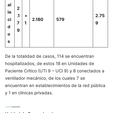
al
2
le
.1
+
2.75
ci
2.180
579
7
1
9
d
9
o
s
De la totalidad de casos, 114 se encuentran
hospitalizados, de estos 18 en Unidades de
Paciente Crítico (UTI 9 – UCI 9) y 8 conectados a
ventilador mecánico, de los cuales 7 se
encuentran en establecimientos de la red pública
y 1 en clínicas privadas.
—–
——