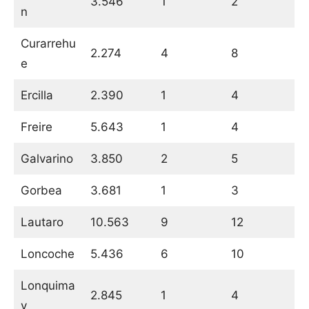
3.546
1
2
n
Curarrehu
2.274
4
8
e
Ercilla
2.390
1
4
Freire
5.643
1
4
Galvarino
3.850
2
5
Gorbea
3.681
1
3
Lautaro
10.563
9
12
Loncoche
5.436
6
10
Lonquima
2.845
1
4
y