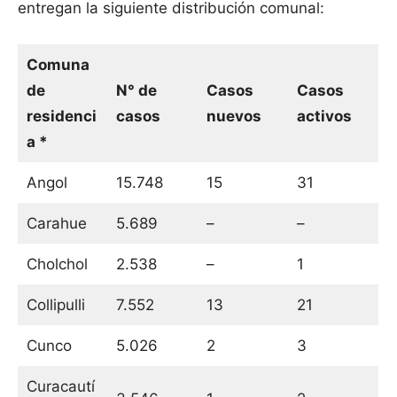
entregan la siguiente distribución comunal:
Comuna
de
N° de
Casos
Casos
residenci
casos
nuevos
activos
a *
Angol
15.748
15
31
Carahue
5.689
–
–
Cholchol
2.538
–
1
Collipulli
7.552
13
21
Cunco
5.026
2
3
Curacautí