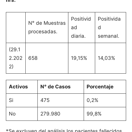
hrs.
Positivid
Positivida
N° de Muestras
ad
d
procesadas.
diaria.
semanal.
(29.1
2.202
658
19,15%
14,03%
2)
Activos
N° de Casos
Porcentaje
Si
475
0,2%
No
279.980
99,8%
*Se excluyen del análisis los pacientes fallecidos.