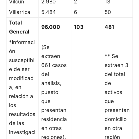
Vilcún
2.980
2
13
Villarrica
5.484
6
50
Total
96.000
103
481
General
*Informaci
(Se
ón
extraen
** Se
susceptibl
661 casos
extraen 3
e de ser
del
del total
modificad
análisis,
de
a, en
puesto
activos
relación a
que
que
los
presentan
presentan
resultados
residencia
domicilio
de las
en otras
en otra
investigaci
regiones).
región