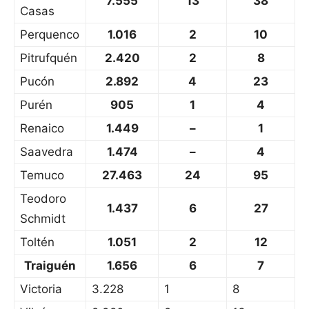
7.555
13
38
Casas
Perquenco
1.016
2
10
Pitrufquén
2.420
2
8
Pucón
2.892
4
23
Purén
905
1
4
Renaico
1.449
–
1
Saavedra
1.474
–
4
Temuco
27.463
24
95
Teodoro
1.437
6
27
Schmidt
Toltén
1.051
2
12
Traiguén
1.656
6
7
Victoria
3.228
1
8