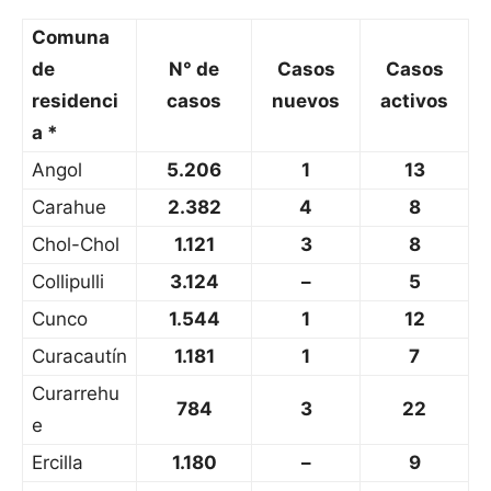
Comuna
de
N° de
Casos
Casos
residenci
casos
nuevos
activos
a *
Angol
5.206
1
13
Carahue
2.382
4
8
Chol-Chol
1.121
3
8
Collipulli
3.124
–
5
Cunco
1.544
1
12
Curacautín
1.181
1
7
Curarrehu
784
3
22
e
Ercilla
1.180
–
9