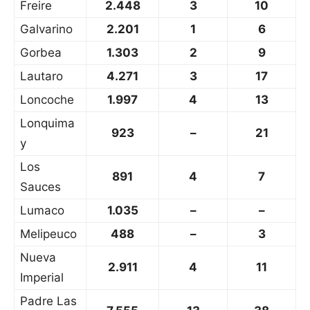
Freire
2.448
3
10
Galvarino
2.201
1
6
Gorbea
1.303
2
9
Lautaro
4.271
3
17
Loncoche
1.997
4
13
Lonquima
923
–
21
y
Los
891
4
7
Sauces
Lumaco
1.035
–
–
Melipeuco
488
–
3
Nueva
2.911
4
11
Imperial
Padre Las