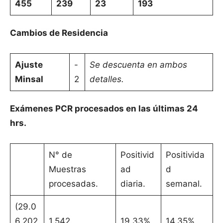
455
239
23
193
Cambios de Residencia
Ajuste
-
Se descuenta en ambos
Minsal
2
detalles.
Exámenes PCR procesados en las últimas 24
hrs.
N° de
Positivid
Positivida
Muestras
ad
d
procesadas.
diaria.
semanal.
(29.0
6.202
1.542
19,33%
14,35%