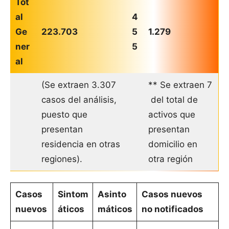
Tot
al
4
Ge
223.703
5
1.279
ner
5
al
(Se extraen 3.307
** Se extraen 7
casos del análisis,
del total de
puesto que
activos que
presentan
presentan
residencia en otras
domicilio en
regiones).
otra región
Casos
Sintom
Asinto
Casos nuevos
nuevos
áticos
máticos
no notificados