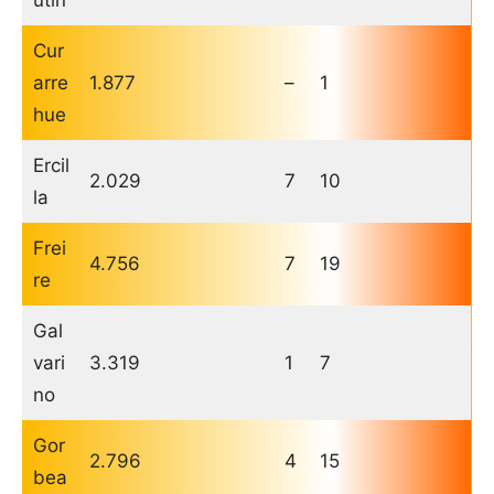
utín
Cur
arre
1.877
–
1
hue
Ercil
2.029
7
10
la
Frei
4.756
7
19
re
Gal
vari
3.319
1
7
no
Gor
2.796
4
15
bea