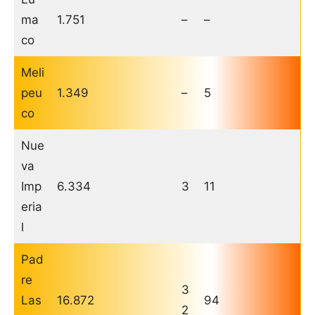
ma
1.751
–
–
co
Meli
peu
1.349
–
5
co
Nue
va
Imp
6.334
3
11
eria
l
Pad
re
3
Las
16.872
94
2