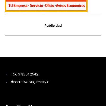
+56 9 83512642
director@traiguencity.cl