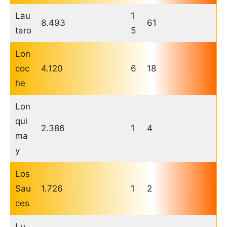
Lau
1
8.493
61
taro
5
Lon
coc
4.120
6
18
he
Lon
qui
2.386
1
4
ma
y
Los
Sau
1.726
1
2
ces
Lu