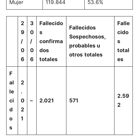
Mujer
119.844
53.6%
2
3
Fallecido
Falle
Fallecidos
9
0
s
cido
Sospechosos,
/
/
confirma
s
probables u
0
0
dos
total
otros
totales
6
6
totales
es
F
al
2
le
.
2.59
ci
0
–
2.021
571
2
d
2
o
1
s