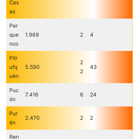
Cas
as
Per
que
1.969
2
4
nco
Pitr
2
ufq
5.590
43
2
uén
Puc
7.416
6
24
ón
Pur
2.470
2
2
én
Ren