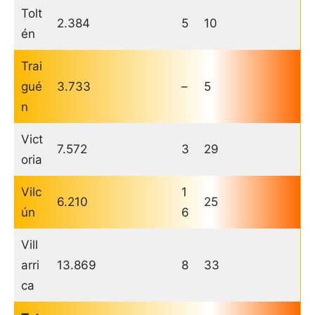
Tolt
2.384
5
10
én
Trai
gué
3.733
–
5
n
Vict
7.572
3
29
oria
Vilc
1
6.210
25
ún
6
Vill
arri
13.869
8
33
ca