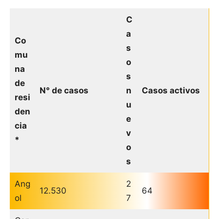
C
a
Co
s
mu
o
na
s
de
N° de casos
n
Casos activos
resi
u
den
e
cia
v
*
o
s
Ang
2
12.530
64
ol
7