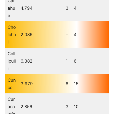
Car
ahu
4.794
3
4
e
Cho
lcho
2.086
–
4
l
Coll
ipull
6.382
1
6
i
Cun
3.979
6
15
co
Cur
aca
2.856
3
10