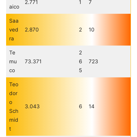
2.771
1
7
aico
Saa
ved
2.870
2
10
ra
Te
2
mu
73.371
6
723
co
5
Teo
dor
o
3.043
6
14
Sch
mid
t