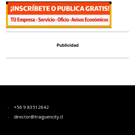
+56 9 83512642
director@traiguencity.cl