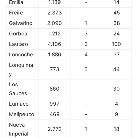
Ercilla
1.139
–
14
Freire
2.373
–
45
Galvarino
2.090
1
38
Gorbea
1.212
3
24
Lautaro
4.106
3
100
Loncoche
1.886
4
37
Lonquima
773
5
44
y
Los
860
–
30
Sauces
Lumaco
997
–
4
Melipeuco
469
–
9
Nueva
2.772
1
18
Imperial