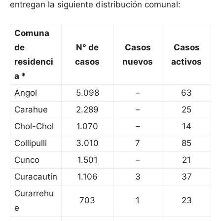
entregan la siguiente distribución comunal:
Comuna
de
N° de
Casos
Casos
residenci
casos
nuevos
activos
a *
Angol
5.098
–
63
Carahue
2.289
–
25
Chol-Chol
1.070
–
14
Collipulli
3.010
7
85
Cunco
1.501
–
21
Curacautín
1.106
3
37
Curarrehu
703
1
23
e