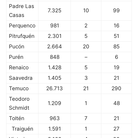
Padre Las
7.325
10
99
Casas
Perquenco
981
2
16
Pitrufquén
2.301
5
51
Pucón
2.664
20
85
Purén
848
–
6
Renaico
1.428
5
19
Saavedra
1.405
3
21
Temuco
26.713
21
290
Teodoro
1.209
1
48
Schmidt
Toltén
963
7
21
Traiguén
1.591
1
27