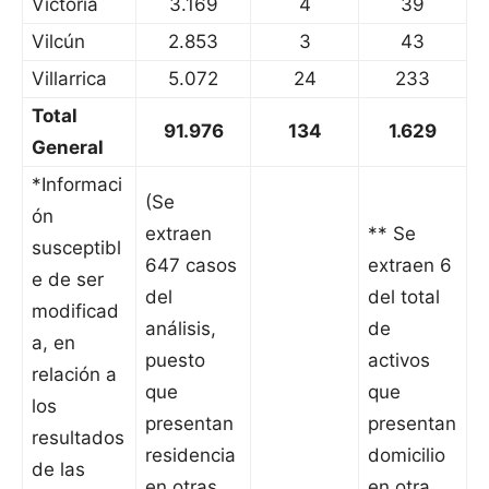
Victoria
3.169
4
39
Vilcún
2.853
3
43
Villarrica
5.072
24
233
Total
91.976
134
1.629
General
*Informaci
(Se
ón
extraen
** Se
susceptibl
647 casos
extraen 6
e de ser
del
del total
modificad
análisis,
de
a, en
puesto
activos
relación a
que
que
los
presentan
presentan
resultados
residencia
domicilio
de las
en otras
en otra