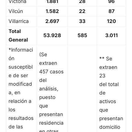
Victoria
1.881
28
96
Vilcún
1.582
22
87
Villarrica
2.697
33
120
Total
53.928
585
3.011
General
*Informaci
(Se
ón
** Se
extraen
susceptibl
extraen
457 casos
e de ser
23
del
modificad
del total
análisis,
a, en
de
puesto
relación a
activos
que
los
que
presentan
resultados
presentan
residencia
de las
domicilio
en otras