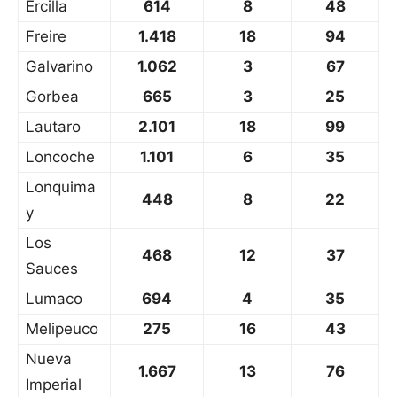
Ercilla
614
8
48
Freire
1.418
18
94
Galvarino
1.062
3
67
Gorbea
665
3
25
Lautaro
2.101
18
99
Loncoche
1.101
6
35
Lonquima
448
8
22
y
Los
468
12
37
Sauces
Lumaco
694
4
35
Melipeuco
275
16
43
Nueva
1.667
13
76
Imperial