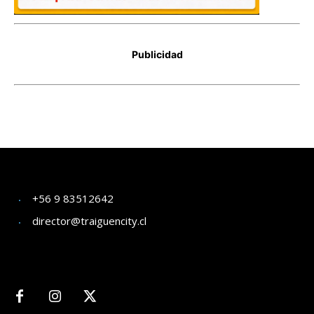
+56 9 83512642
director@traiguencity.cl