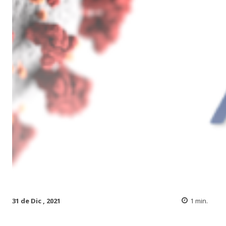
31 de Dic , 2021
1
min.