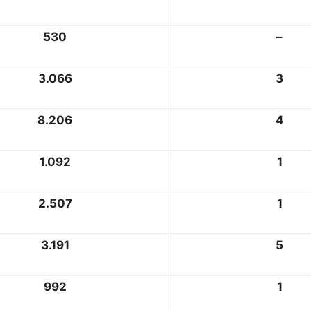
530
–
3.066
3
8.206
4
1.092
1
2.507
1
3.191
5
992
1