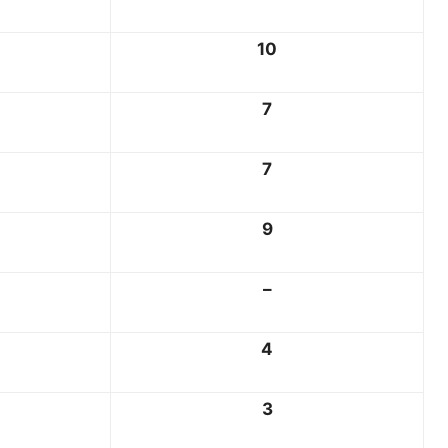
10
7
7
9
–
4
3