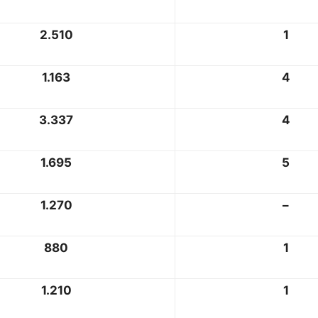
2.510
1
1.163
4
3.337
4
1.695
5
1.270
–
880
1
1.210
1