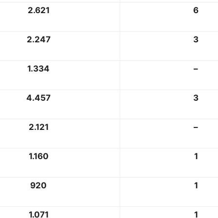
2.621
6
2.247
3
1.334
–
4.457
3
2.121
–
1.160
1
920
1
1.071
1