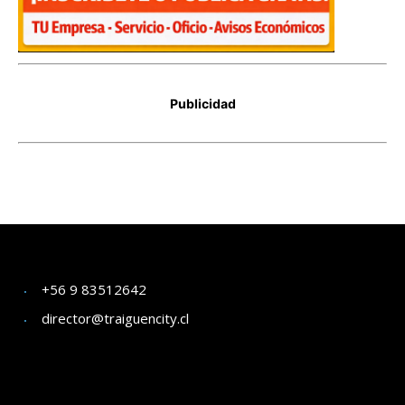
+56 9 83512642
director@traiguencity.cl