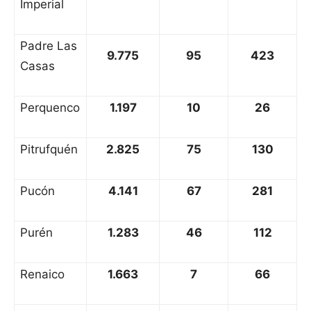
Imperial
Padre Las
9.775
95
423
Casas
Perquenco
1.197
10
26
Pitrufquén
2.825
75
130
Pucón
4.141
67
281
Purén
1.283
46
112
Renaico
1.663
7
66