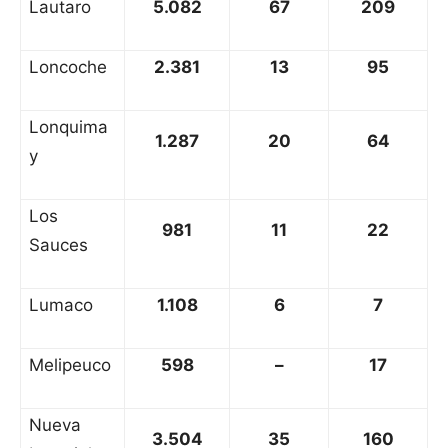
Lautaro
5.082
67
209
Loncoche
2.381
13
95
Lonquima
1.287
20
64
y
Los
981
11
22
Sauces
Lumaco
1.108
6
7
Melipeuco
598
–
17
Nueva
3.504
35
160