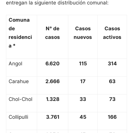
entregan la siguiente distribución comunal:
Comuna
de
N° de
Casos
Casos
residenci
casos
nuevos
activos
a *
Angol
6.620
115
314
Carahue
2.666
17
63
Chol-Chol
1.328
33
73
Collipulli
3.761
45
166