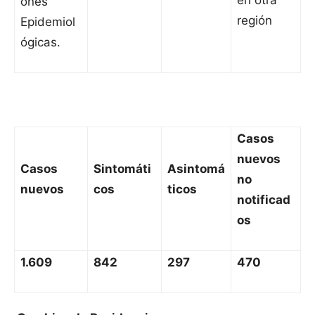
en otra
ones
región
Epidemiol
ógicas.
Casos
nuevos
Casos
Sintomáti
Asintomá
no
nuevos
cos
ticos
notificad
os
1.609
842
297
470