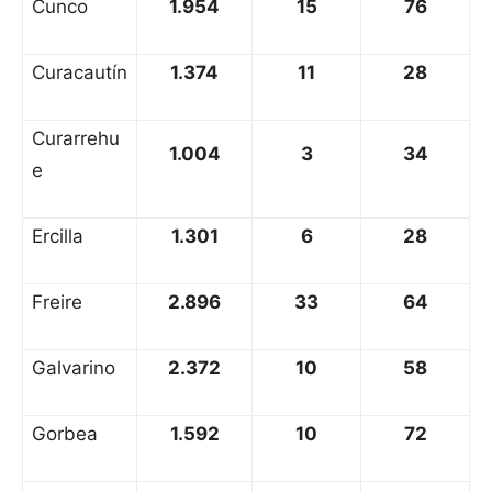
Cunco
1.954
15
76
Curacautín
1.374
11
28
Curarrehu
1.004
3
34
e
Ercilla
1.301
6
28
Freire
2.896
33
64
Galvarino
2.372
10
58
Gorbea
1.592
10
72