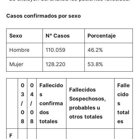
Casos confirmados por sexo
Sexo
N° Casos
Porcentaje
Hombre
110.059
46.2%
Mujer
128.220
53.8%
0
0
Fallecido
Falle
Fallecidos
3
4
s
cido
Sospechosos,
/
/
confirma
s
probables u
0
0
dos
total
otros
totales
8
8
totales
es
F