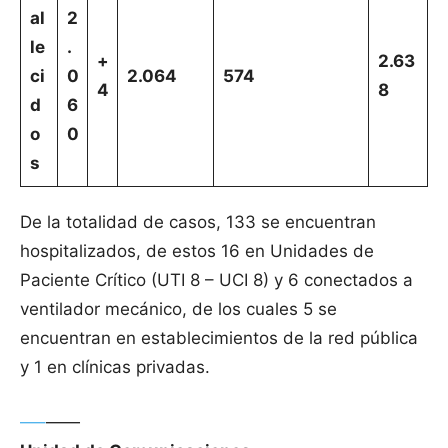
al
2
le
.
+
2.63
ci
0
2.064
574
4
8
d
6
o
0
s
De la totalidad de casos, 133 se encuentran
hospitalizados, de estos 16 en Unidades de
Paciente Crítico (UTI 8 – UCI 8) y 6 conectados a
ventilador mecánico, de los cuales 5 se
encuentran en establecimientos de la red pública
y 1 en clínicas privadas.
—–
——