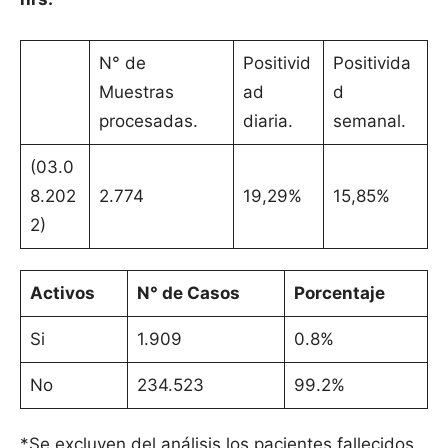
N° de
Positivid
Positivida
Muestras
ad
d
procesadas.
diaria.
semanal.
(03.0
8.202
2.774
19,29%
15,85%
2)
Activos
N° de Casos
Porcentaje
Si
1.909
0.8%
No
234.523
99.2%
*Se excluyen del análisis los pacientes fallecidos.