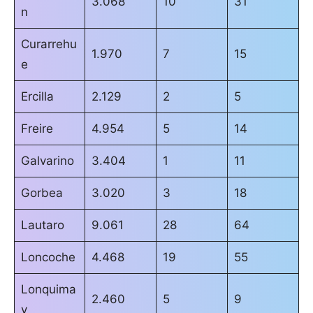
3.068
10
31
n
Curarrehu
1.970
7
15
e
Ercilla
2.129
2
5
Freire
4.954
5
14
Galvarino
3.404
1
11
Gorbea
3.020
3
18
Lautaro
9.061
28
64
Loncoche
4.468
19
55
Lonquima
2.460
5
9
y