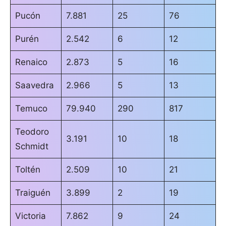
Pucón
7.881
25
76
Purén
2.542
6
12
Renaico
2.873
5
16
Saavedra
2.966
5
13
Temuco
79.940
290
817
Teodoro
3.191
10
18
Schmidt
Toltén
2.509
10
21
Traiguén
3.899
2
19
Victoria
7.862
9
24