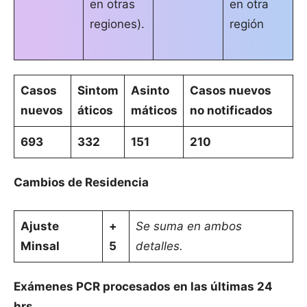
en otras
en otra
regiones).
región
Casos
Sintom
Asinto
Casos nuevos
nuevos
áticos
máticos
no notificados
693
332
151
210
Cambios de Residencia
Ajuste
+
Se suma en ambos
Minsal
5
detalles.
Exámenes PCR procesados en las últimas 24
hrs.