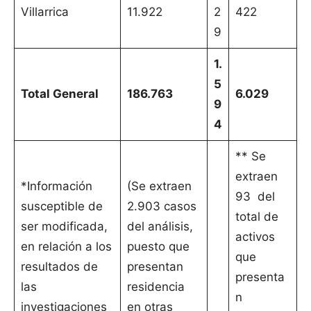
Villarrica
11.922
2
422
9
1.
5
Total General
186.763
6.029
9
4
** Se
extraen
*Información
(Se extraen
93 del
susceptible de
2.903 casos
total de
ser modificada,
del análisis,
activos
en relación a los
puesto que
que
resultados de
presentan
presenta
las
residencia
n
investigaciones
en otras