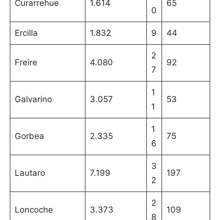
Curarrehue
1.614
65
0
Ercilla
1.832
9
44
2
Freire
4.080
92
7
1
Galvarino
3.057
53
1
1
Gorbea
2.335
75
6
3
Lautaro
7.199
197
2
2
Loncoche
3.373
109
8