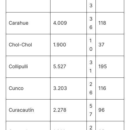
3
3
Carahue
4.009
118
6
1
Chol-Chol
1.900
37
0
3
Collipulli
5.527
195
1
2
Cunco
3.203
116
6
5
Curacautín
2.278
96
7
2