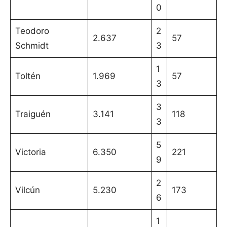
0
Teodoro
2
2.637
57
Schmidt
3
1
Toltén
1.969
57
3
3
Traiguén
3.141
118
3
5
Victoria
6.350
221
9
2
Vilcún
5.230
173
6
1