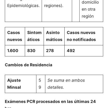
domicilio
Epidemiológicas.
regiones).
en otra
región
Casos
Sintom
Asinto
Casos nuevos
nuevos
áticos
máticos
no notificados
1.600
830
278
492
Cambios de Residencia
Ajuste
5
Se suma en ambos
Minsal
9
detalles.
Exámenes PCR procesados en las últimas 24