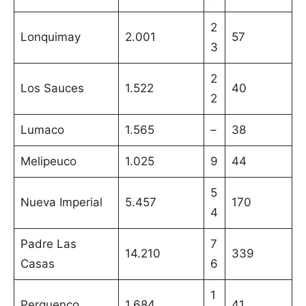
2
Lonquimay
2.001
57
3
2
Los Sauces
1.522
40
2
Lumaco
1.565
–
38
Melipeuco
1.025
9
44
5
Nueva Imperial
5.457
170
4
Padre Las
7
14.210
339
Casas
6
1
Perquenco
1.684
41