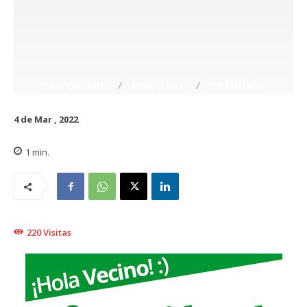
DESTACADO
REGIONAL
TRAIGUÉN
4 de Mar , 2022
1
min.
220
Visitas