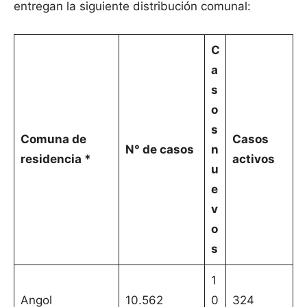
entregan la siguiente distribución comunal:
C
a
s
o
s
Comuna de
Casos
N° de casos
n
residencia *
activos
u
e
v
o
s
1
Angol
10.562
0
324