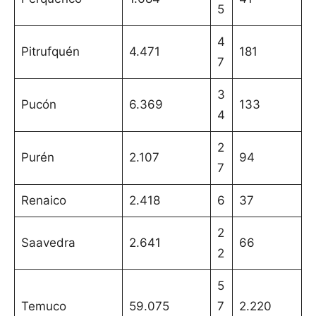
5
4
Pitrufquén
4.471
181
7
3
Pucón
6.369
133
4
2
Purén
2.107
94
7
Renaico
2.418
6
37
2
Saavedra
2.641
66
2
5
Temuco
59.075
7
2.220