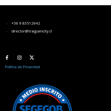
+56 9 83512642
director@traiguencity.cl
Política de Privacidad