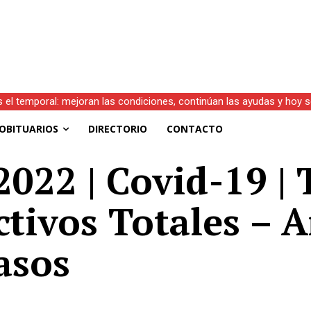
s el temporal: mejoran las condiciones, continúan las ayudas y hoy 
OBITUARIOS
DIRECTORIO
CONTACTO
022 | Covid-19 | 
ctivos Totales – A
asos