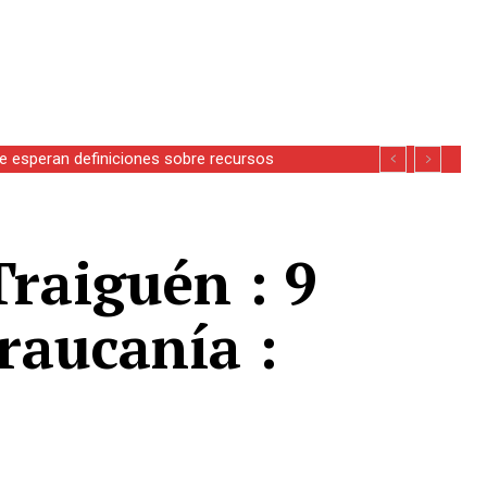
se esperan definiciones sobre recursos
Traiguén : 9
raucanía :