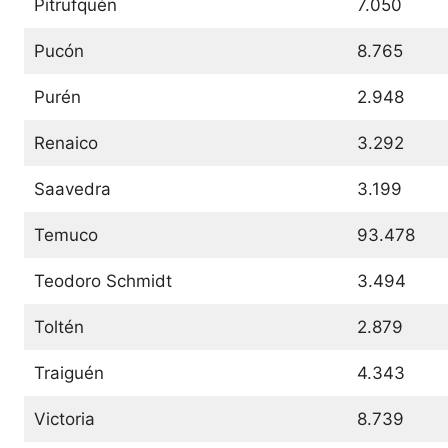
Pitrufquén
7.050
Pucón
8.765
Purén
2.948
Renaico
3.292
Saavedra
3.199
Temuco
93.478
Teodoro Schmidt
3.494
Toltén
2.879
Traiguén
4.343
Victoria
8.739