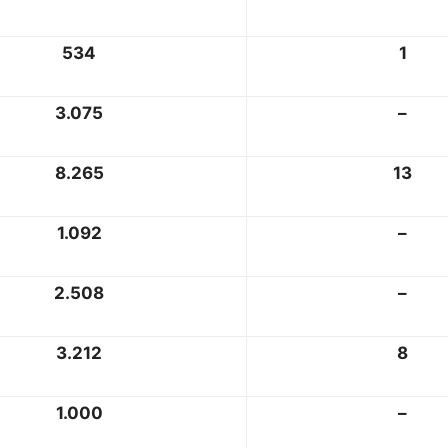
534
1
3.075
–
8.265
13
1.092
–
2.508
–
3.212
8
1.000
–