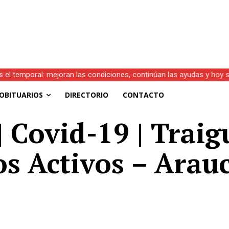
s el temporal: mejoran las condiciones, continúan las ayudas y hoy 
OBITUARIOS
DIRECTORIO
CONTACTO
 Covid-19 | Traig
os Activos – Arauc