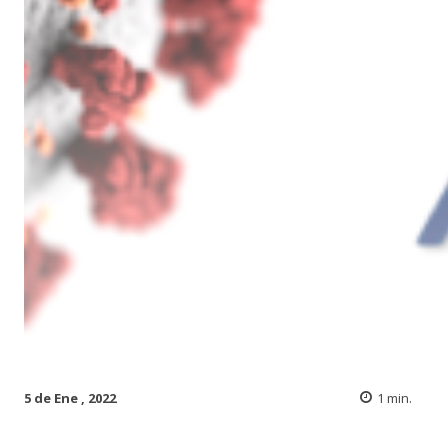
5 de Ene , 2022
1
min.