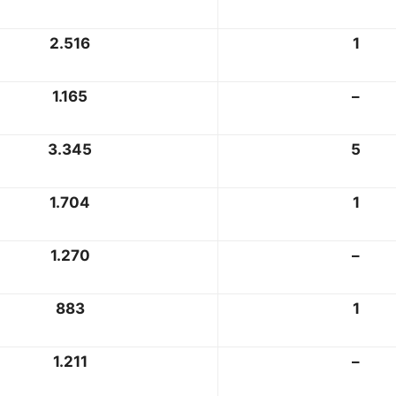
2.516
1
1.165
–
3.345
5
1.704
1
1.270
–
883
1
1.211
–