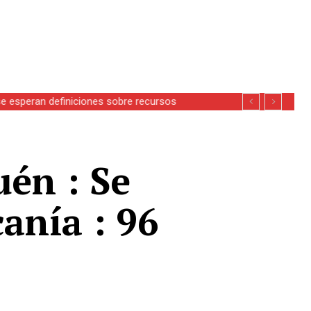
se esperan definiciones sobre recursos
uén : Se
anía : 96