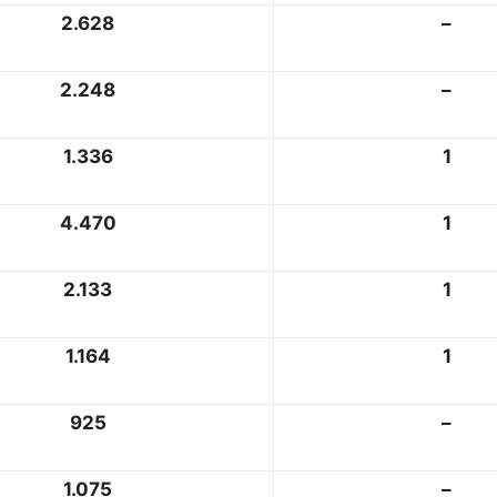
2.628
–
2.248
–
1.336
1
4.470
1
2.133
1
1.164
1
925
–
1.075
–