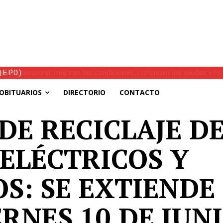
s el temporal: mejoran las condiciones, continúan las ayudas y hoy 
OBITUARIOS
DIRECTORIO
CONTACTO
DE RECICLAJE D
ELÉCTRICOS Y
S: SE EXTIENDE
ERNES 10 DE JUN