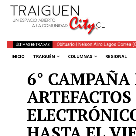
Traiguén consolida su recuperación tra
ÚLTIMAS ENTRADAS
regionales
INICIO
TRAIGUÉN
COLUMNAS
REGIONAL
6° CAMPAÑA 
ARTEFACTOS 
ELECTRÓNICO
HASTA EL VI