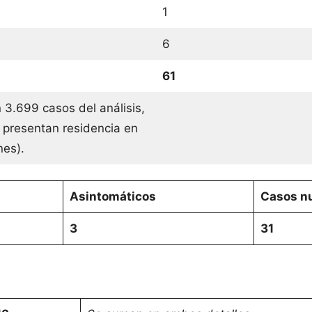
1
6
61
 3.699 casos del análisis,
 presentan residencia en
ones).
Asintomáticos
Casos nu
3
31