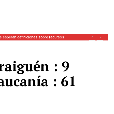
se esperan definiciones sobre recursos
raiguén : 9
aucanía : 61