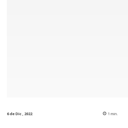
6 de Dic , 2022
1
min.