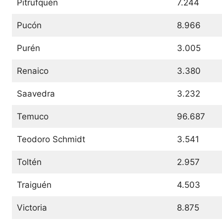
Pitrufquén
7.244
Pucón
8.966
Purén
3.005
Renaico
3.380
Saavedra
3.232
Temuco
96.687
Teodoro Schmidt
3.541
Toltén
2.957
Traiguén
4.503
Victoria
8.875