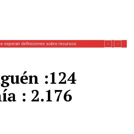
se esperan definiciones sobre recursos
iguén :124
ía : 2.176