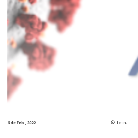
6 de Feb , 2022
1
min.