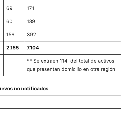
69
171
60
189
156
392
2.155
7.104
** Se extraen 114 del total de activos
que presentan domicilio en otra región
evos no notificados