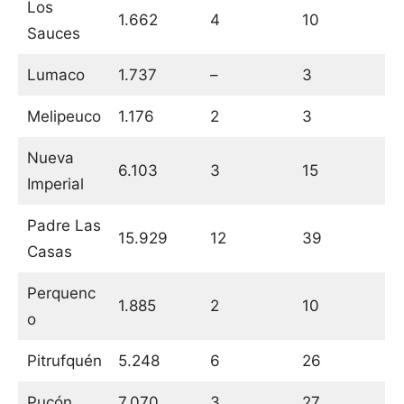
Los
1.662
4
10
Sauces
Lumaco
1.737
–
3
Melipeuco
1.176
2
3
Nueva
6.103
3
15
Imperial
Padre Las
15.929
12
39
Casas
Perquenc
1.885
2
10
o
Pitrufquén
5.248
6
26
Pucón
7.070
3
27