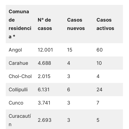
Comuna
de
N° de
Casos
Casos
residenci
casos
nuevos
activos
a *
Angol
12.001
15
60
Carahue
4.688
4
10
Chol-Chol
2.015
3
4
Collipulli
6.131
6
24
Cunco
3.741
3
7
Curacautí
2.693
3
5
n