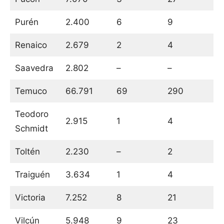
Purén
2.400
6
9
Renaico
2.679
2
4
Saavedra
2.802
–
–
Temuco
66.791
69
290
Teodoro
2.915
1
4
Schmidt
Toltén
2.230
–
2
Traiguén
3.634
1
4
Victoria
7.252
8
21
Vilcún
5.948
9
23