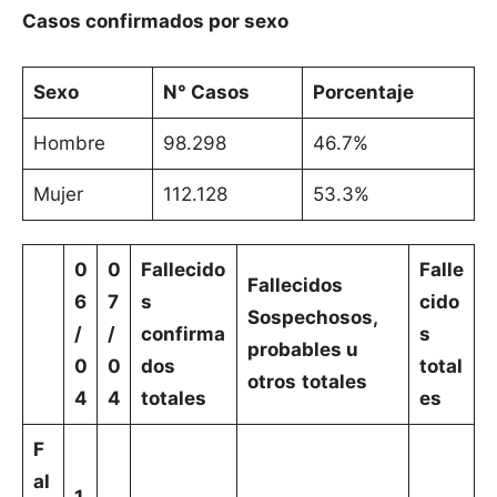
Casos confirmados por sexo
Sexo
N° Casos
Porcentaje
Hombre
98.298
46.7%
Mujer
112.128
53.3%
0
0
Fallecido
Falle
Fallecidos
6
7
s
cido
Sospechosos,
/
/
confirma
s
probables u
0
0
dos
total
otros
totales
4
4
totales
es
F
al