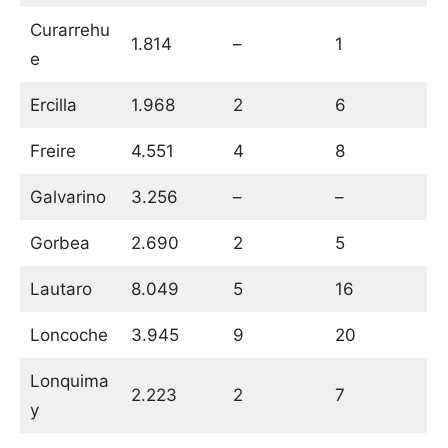
Curarrehu
1.814
–
1
e
Ercilla
1.968
2
6
Freire
4.551
4
8
Galvarino
3.256
–
–
Gorbea
2.690
2
5
Lautaro
8.049
5
16
Loncoche
3.945
9
20
Lonquima
2.223
2
7
y