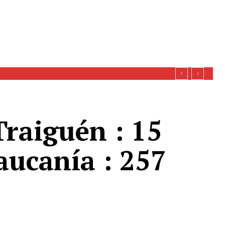
Traiguén : 15
aucanía : 257