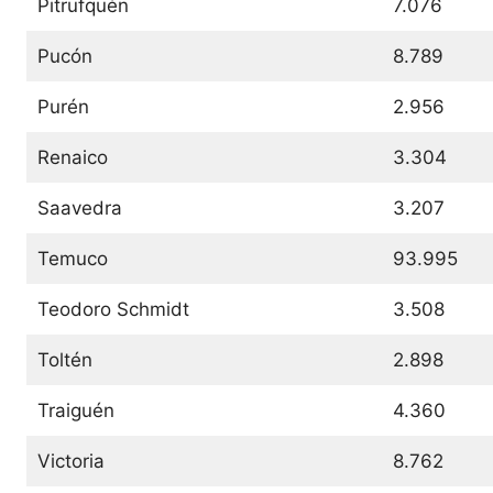
Pitrufquén
7.076
Pucón
8.789
Purén
2.956
Renaico
3.304
Saavedra
3.207
Temuco
93.995
Teodoro Schmidt
3.508
Toltén
2.898
Traiguén
4.360
Victoria
8.762