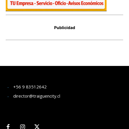
+56 9 83512642
director@traiguencity.cl