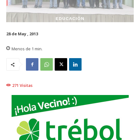
EDUCACIÓN
28 de May , 2013
Menos de 1
min.
271
Visitas