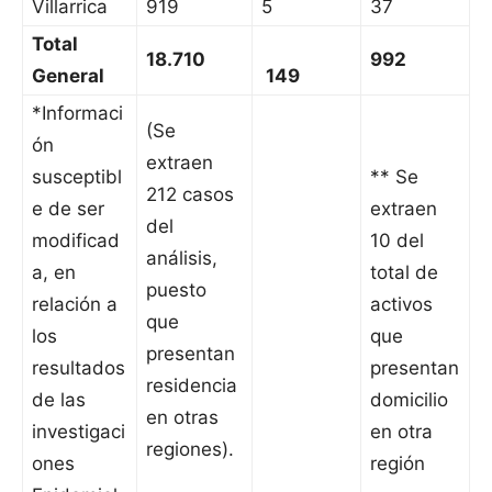
Villarrica
919
5
37
Total
18.710
992
General
149
*Informaci
(Se
ón
extraen
susceptibl
** Se
212 casos
e de ser
extraen
del
modificad
10 del
análisis,
a, en
total de
puesto
relación a
activos
que
los
que
presentan
resultados
presentan
residencia
de las
domicilio
en otras
investigaci
en otra
regiones).
ones
región