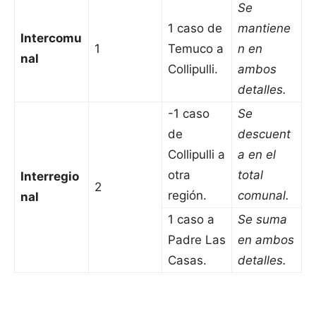
Se
1 caso de
mantiene
Intercomu
1
Temuco a
n en
nal
Collipulli.
ambos
detalles.
-1 caso
Se
de
descuent
Collipulli a
a en el
otra
total
Interregio
2
región.
comunal.
nal
1 caso a
Se suma
Padre Las
en ambos
Casas.
detalles.