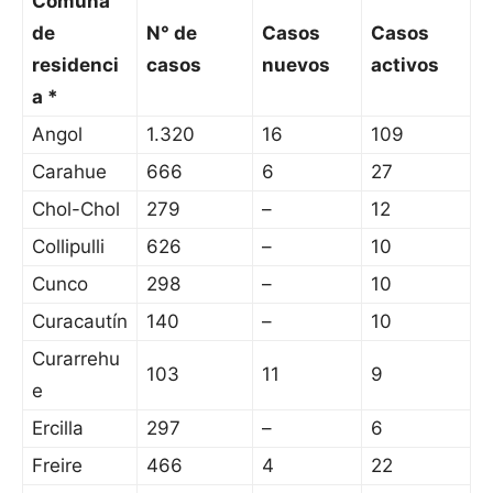
Comuna
de
N° de
Casos
Casos
residenci
casos
nuevos
activos
a *
Angol
1.320
16
109
Carahue
666
6
27
Chol-Chol
279
–
12
Collipulli
626
–
10
Cunco
298
–
10
Curacautín
140
–
10
Curarrehu
103
11
9
e
Ercilla
297
–
6
Freire
466
4
22