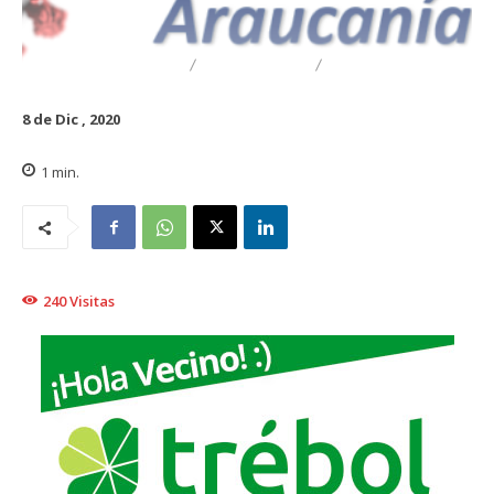
DESTACADO
REGIONAL
TRAIGUÉN
8 de Dic , 2020
1
min.
240
Visitas