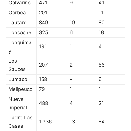
Galvarino
471
9
41
Gorbea
201
1
11
Lautaro
849
19
80
Loncoche
325
6
18
Lonquima
191
1
4
y
Los
207
2
56
Sauces
Lumaco
158
–
6
Melipeuco
79
1
1
Nueva
488
4
21
Imperial
Padre Las
1.336
13
84
Casas