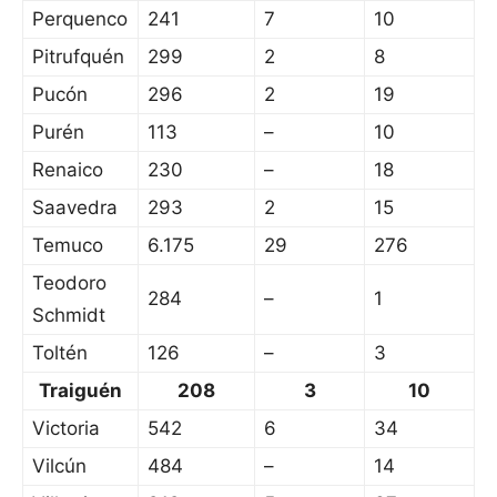
Perquenco
241
7
10
Pitrufquén
299
2
8
Pucón
296
2
19
Purén
113
–
10
Renaico
230
–
18
Saavedra
293
2
15
Temuco
6.175
29
276
Teodoro
284
–
1
Schmidt
Toltén
126
–
3
Traiguén
208
3
10
Victoria
542
6
34
Vilcún
484
–
14