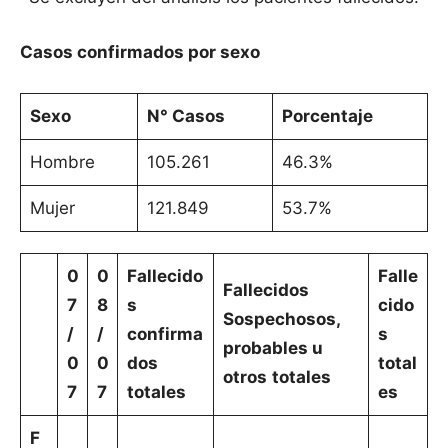
Casos confirmados por sexo
Sexo
N° Casos
Porcentaje
Hombre
105.261
46.3%
Mujer
121.849
53.7%
0
0
Fallecido
Falle
Fallecidos
7
8
s
cido
Sospechosos,
/
/
confirma
s
probables u
0
0
dos
total
otros
totales
7
7
totales
es
F