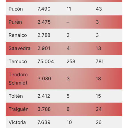
Pucón
7.490
11
43
Purén
2.475
–
3
Renaico
2.788
2
3
Saavedra
2.901
4
13
Temuco
75.004
258
781
Teodoro
3.080
3
18
Schmidt
Toltén
2.412
5
15
Traiguén
3.788
8
24
Victoria
7.639
10
26