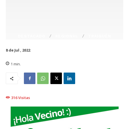
DESTACADO
REGIONAL
TRAIGUÉN
8 de Jul , 2022
1
min.
316
Visitas