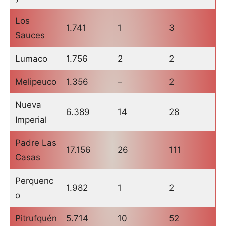
Los
1.741
1
3
Sauces
Lumaco
1.756
2
2
Melipeuco
1.356
–
2
Nueva
6.389
14
28
Imperial
Padre Las
17.156
26
111
Casas
Perquenc
1.982
1
2
o
Pitrufquén
5.714
10
52