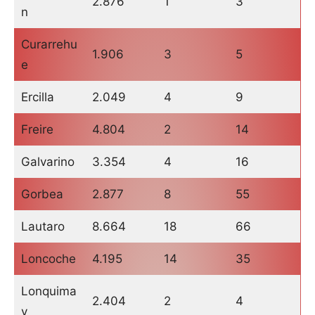
2.876
1
3
n
Curarrehu
1.906
3
5
e
Ercilla
2.049
4
9
Freire
4.804
2
14
Galvarino
3.354
4
16
Gorbea
2.877
8
55
Lautaro
8.664
18
66
Loncoche
4.195
14
35
Lonquima
2.404
2
4
y