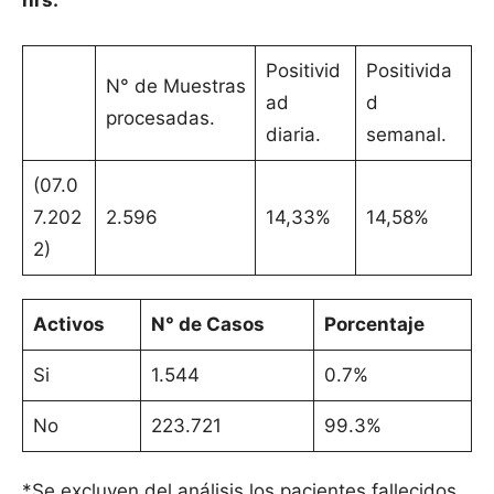
hrs.
Positivid
Positivida
N° de Muestras
ad
d
procesadas.
diaria.
semanal.
(07.0
7.202
2.596
14,33%
14,58%
2)
Activos
N° de Casos
Porcentaje
Si
1.544
0.7%
No
223.721
99.3%
*Se excluyen del análisis los pacientes fallecidos.