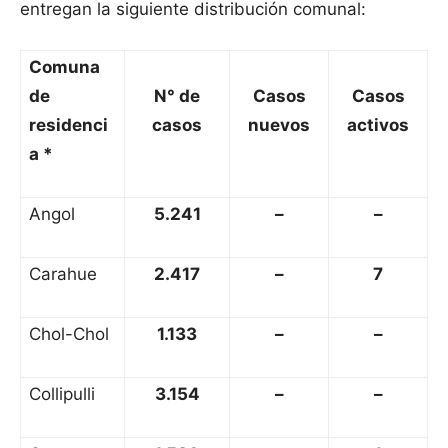
entregan la siguiente distribución comunal:
Comuna
de
N° de
Casos
Casos
residenci
casos
nuevos
activos
a *
Angol
5.241
–
–
Carahue
2.417
–
7
Chol-Chol
1.133
–
–
Collipulli
3.154
–
–