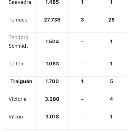
Saavedra
1.485
1
1
Temuco
27.738
3
28
Teodoro
1.504
–
1
Schmidt
Toltén
1.063
–
1
Traiguén
1.700
1
5
Victoria
3.280
–
4
Vilcún
3.018
–
1