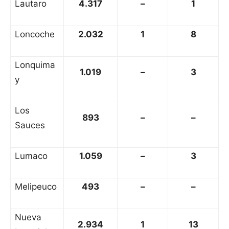
Lautaro
4.317
–
1
Loncoche
2.032
1
8
Lonquima
1.019
–
3
y
Los
893
–
–
Sauces
Lumaco
1.059
–
3
Melipeuco
493
–
–
Nueva
2.934
1
13