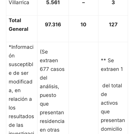
Villarrica
5.561
–
3
Total
97.316
10
127
General
*Informaci
(Se
ón
extraen
** Se
susceptibl
677 casos
extraen 1
e de ser
del
modificad
del total
análisis,
a, en
de
puesto
relación a
activos
que
los
que
presentan
resultados
presentan
residencia
de las
domicilio
en otras
investigaci