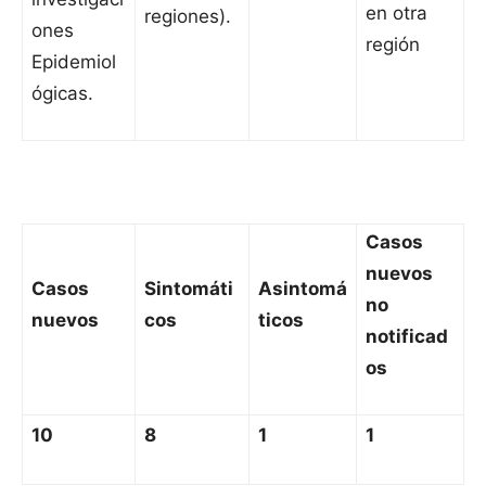
en otra
regiones).
ones
región
Epidemiol
ógicas.
Casos
nuevos
Casos
Sintomáti
Asintomá
no
nuevos
cos
ticos
notificad
os
10
8
1
1