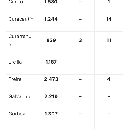
Cunco
1.580
–
1
Curacautín
1.244
–
14
Curarrehu
829
3
11
e
Ercilla
1.187
–
–
Freire
2.473
–
4
Galvarino
2.219
–
–
Gorbea
1.307
–
–