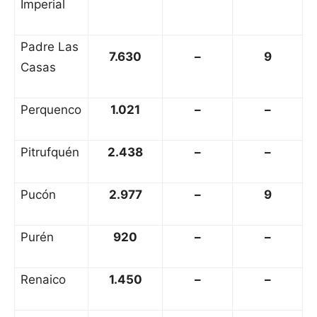
Imperial
Padre Las
7.630
–
9
Casas
Perquenco
1.021
–
–
Pitrufquén
2.438
–
–
Pucón
2.977
–
9
Purén
920
–
–
Renaico
1.450
–
–