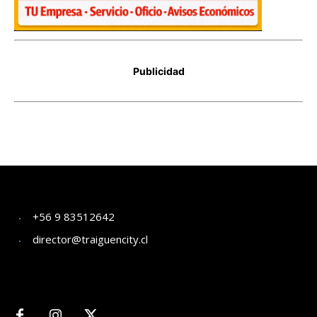
+56 9 83512642
director@traiguencity.cl