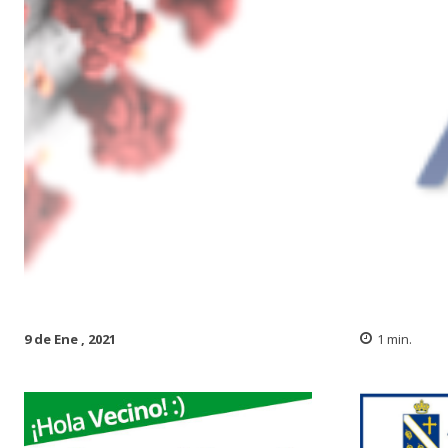
9 de Ene , 2021
1
min.