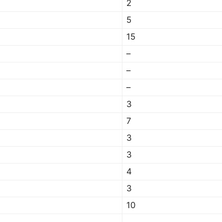
2
5
15
–
–
–
3
7
3
3
4
3
10