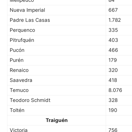
Melipeuco
84
Nueva Imperial
667
Padre Las Casas
1.782
Perquenco
335
Pitrufquén
403
Pucón
466
Purén
179
Renaico
320
Saavedra
418
Temuco
8.076
Teodoro Schmidt
328
Toltén
190
Traiguén
Victoria
756