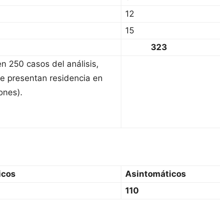
12
15
323
en 250 casos del análisis,
e presentan residencia en
ones).
icos
Asintomáticos
110