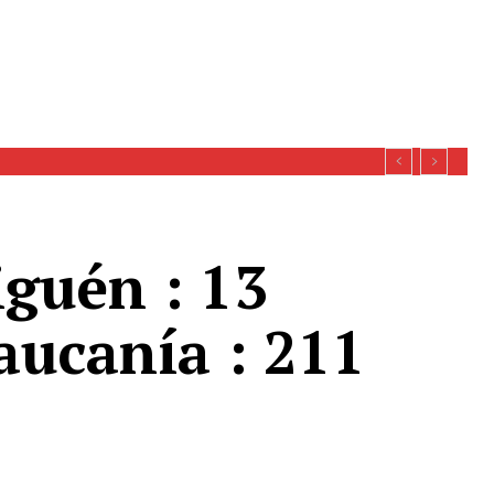
iguén : 13
aucanía : 211