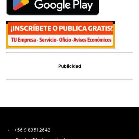
+56 9 83512642