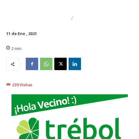
DESTACADO
REGIONAL
11 de Ene , 2021
2
min.
239
Visitas