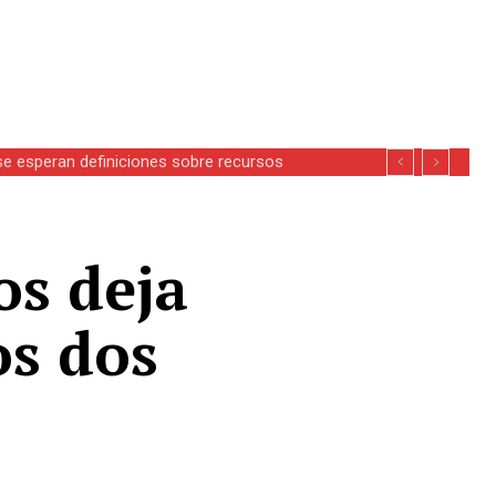
se esperan definiciones sobre recursos
os deja
os dos