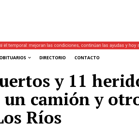
s el temporal: mejoran las condiciones, continúan las ayudas y hoy 
OBITUARIOS
DIRECTORIO
CONTACTO
ertos y 11 herid
e un camión y otr
Los Ríos