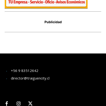
+56 9 83512642
director@traiguencity.cl