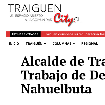
Traiguén consolida su recuperación tra
Obituario | Inés Faundez Linero (Q.E.P
ÚLTIMAS ENTRADAS
regionales
INICIO
TRAIGUÉN
COLUMNAS
REGIONAL
Alcalde de Tr
Trabajo de De
Nahuelbuta