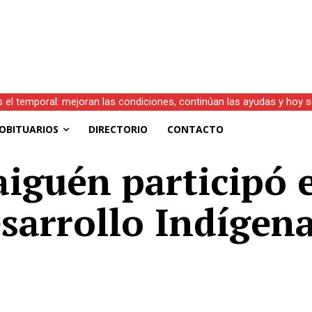
s el temporal: mejoran las condiciones, continúan las ayudas y hoy 
.D.)
OBITUARIOS
DIRECTORIO
CONTACTO
aiguén participó 
sarrollo Indígen