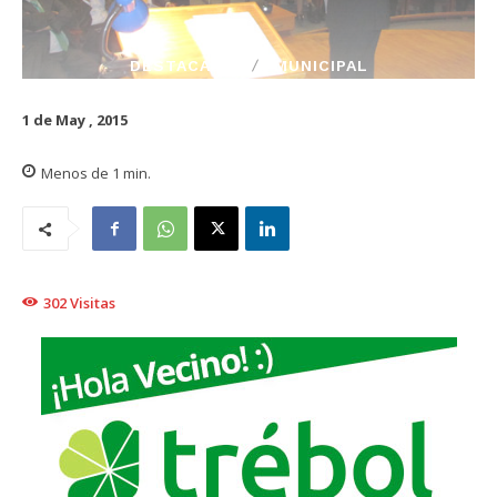
DESTACADO
MUNICIPAL
1 de May , 2015
Menos de 1
min.
302
Visitas