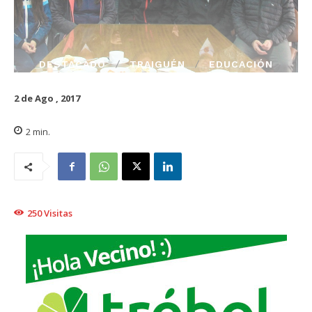
DESTACADO
TRAIGUÉN
EDUCACIÓN
2 de Ago , 2017
2
min.
250
Visitas