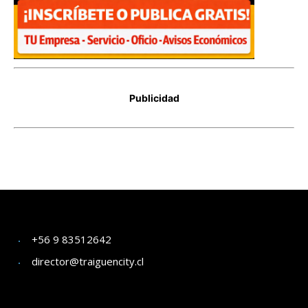
+56 9 83512642
director@traiguencity.cl