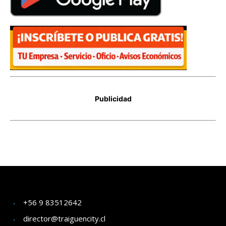
+56 9 83512642
director@traiguencity.cl