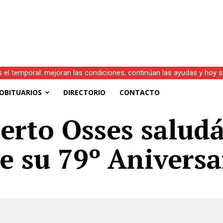
s el temporal: mejoran las condiciones, continúan las ayudas y hoy 
OBITUARIOS
DIRECTORIO
CONTACTO
erto Osses saludá 
 su 79º Aniversa