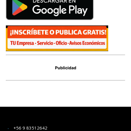
+56 9 83512642