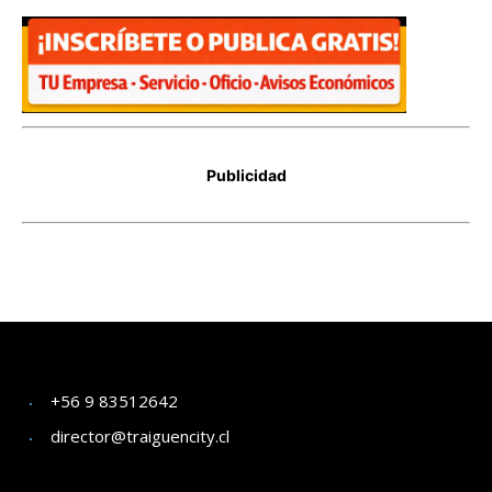
+56 9 83512642
director@traiguencity.cl