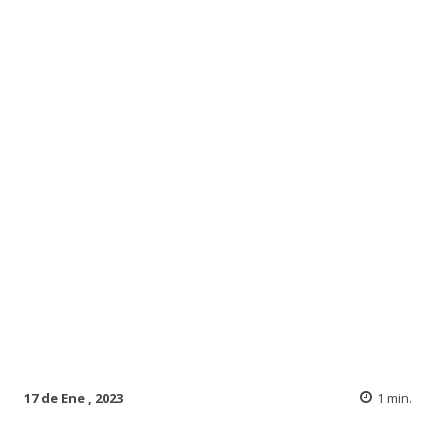
17 de Ene , 2023
1
min.