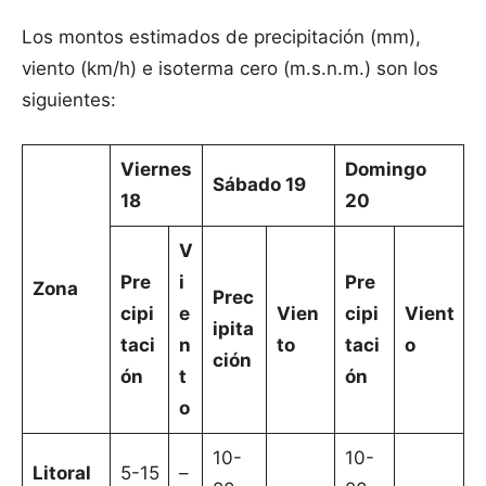
Los montos estimados de precipitación (mm),
viento (km/h) e isoterma cero (m.s.n.m.) son los
siguientes:
Viernes
Domingo
Sábado 19
18
20
V
Pre
i
Pre
Zona
Prec
cipi
e
Vien
cipi
Vient
ipita
taci
n
to
taci
o
ción
ón
t
ón
o
10-
10-
Litoral
5-15
–