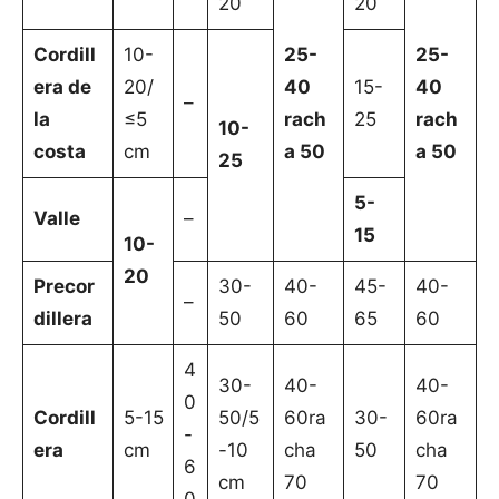
20
20
Cordill
10-
25-
25-
era de
20/
40
15-
40
–
la
≤5
rach
25
rach
10-
costa
cm
a 50
a 50
25
5-
Valle
–
15
10-
20
Precor
30-
40-
45-
40-
–
dillera
50
60
65
60
4
30-
40-
40-
0
Cordill
5-15
50/5
60ra
30-
60ra
-
era
cm
-10
cha
50
cha
6
cm
70
70