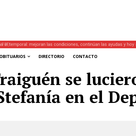
s el temporal: mejoran las condiciones, continúan las ayudas y hoy 
OBITUARIOS
DIRECTORIO
CONTACTO
aiguén se lucier
Stefaní­a en el De