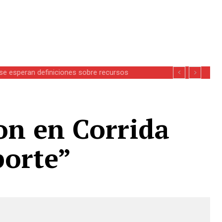
se esperan definiciones sobre recursos
on en Corrida
porte”