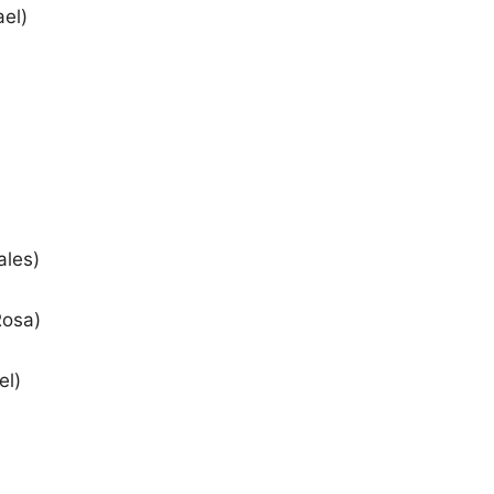
ael)
ales)
Rosa)
el)