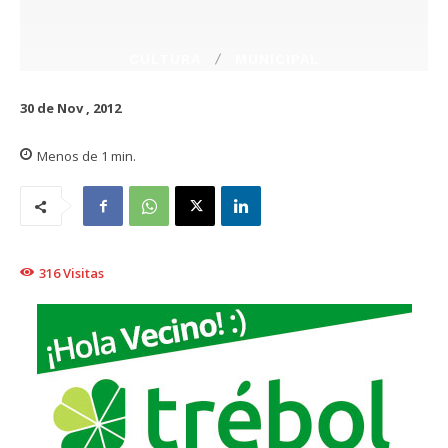
CULTURA
MUNICIPAL
30 de Nov , 2012
Menos de 1
min.
316
Visitas