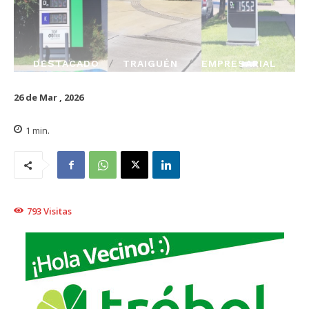
DESTACADO
TRAIGUÉN
EMPRESARIAL
26 de Mar , 2026
1
min.
793
Visitas