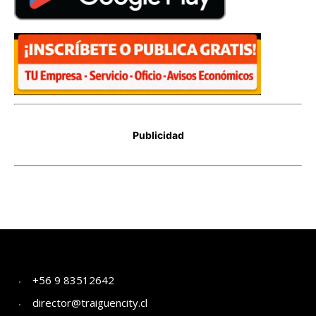
+56 9 83512642
director@traiguencity.cl